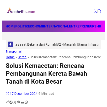
HOME
POLITIK
EKONOMI
INTERNASIONAL
ENTREPRENEURSHIP
BU
tas saat Bekerja dari Rumah
|
#2 -
Masalah Utama Infrastruktur Pengisian
Transportasi
Home
»
Berita
»
Solusi Kemacetan: Rencana Pembangunan Kereta B
Solusi Kemacetan: Rencana
Pembangunan Kereta Bawah
Tanah di Kota Besar
17 December 2024
•
5 Min read
Facebook
Twitter
Pinterest
Mail
WhatsApp