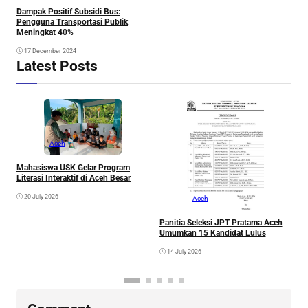
Dampak Positif Subsidi Bus:
Pengguna Transportasi Publik
Meningkat 40%
17 December 2024
Latest Posts
Aceh
A
A
Mahasiswa USK Gelar Program
Literasi Interaktif di Aceh Besar
20 July 2026
Aceh
Panitia Seleksi JPT Pratama Aceh
Umumkan 15 Kandidat Lulus
14 July 2026