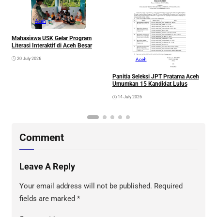
Aceh
A
A
Mahasiswa USK Gelar Program
Literasi Interaktif di Aceh Besar
20 July 2026
Aceh
Panitia Seleksi JPT Pratama Aceh
Umumkan 15 Kandidat Lulus
14 July 2026
Comment
Leave A Reply
Your email address will not be published.
Required
fields are marked
*