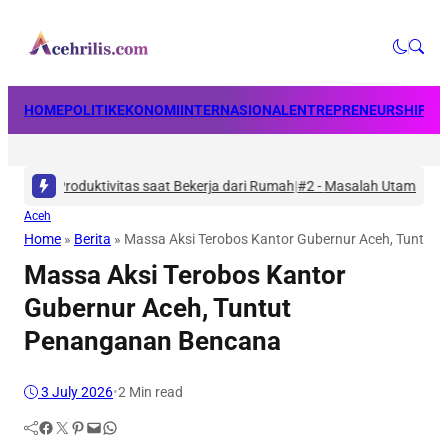
HOME
POLITIK
EKONOMI
INTERNASIONAL
ENTREPRENEURSHIP
BU
an Produktivitas saat Bekerja dari Rumah
|
#2 -
Masalah Utama Infrastruk
Aceh
Home
»
Berita
»
Massa Aksi Terobos Kantor Gubernur Aceh, Tuntut
Massa Aksi Terobos Kantor
Gubernur Aceh, Tuntut
Penanganan Bencana
3 July 2026
•
2 Min read
Facebook
Twitter
Pinterest
Mail
WhatsApp