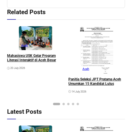
Related Posts
Aceh
A
A
Mahasiswa USK Gelar Program
Literasi Interaktif di Aceh Besar
20 July 2026
Aceh
Panitia Seleksi JPT Pratama Aceh
Umumkan 15 Kandidat Lulus
14 July 2026
Latest Posts