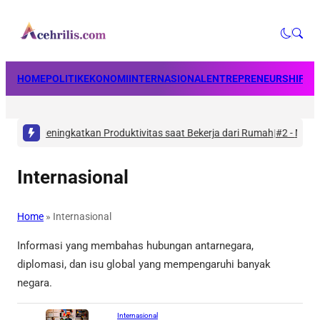
HOME
POLITIK
EKONOMI
INTERNASIONAL
ENTREPRENEURSHIP
BU
tu dan Meningkatkan Produktivitas saat Bekerja dari Rumah
|
#2 -
Masala
Internasional
Home
»
Internasional
Informasi yang membahas hubungan antarnegara,
diplomasi, dan isu global yang mempengaruhi banyak
negara.
Internasional