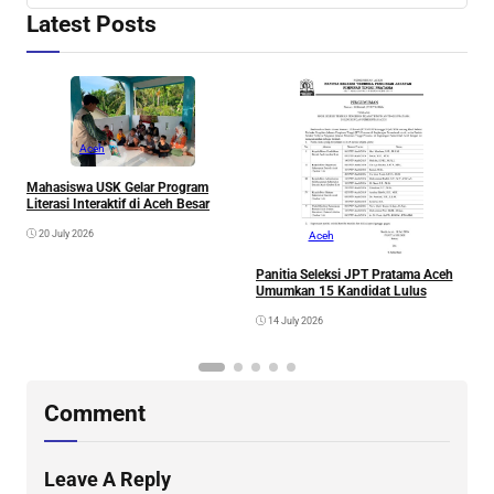
Latest Posts
Aceh
A
A
Mahasiswa USK Gelar Program
Literasi Interaktif di Aceh Besar
20 July 2026
Aceh
Panitia Seleksi JPT Pratama Aceh
Umumkan 15 Kandidat Lulus
14 July 2026
Comment
Leave A Reply