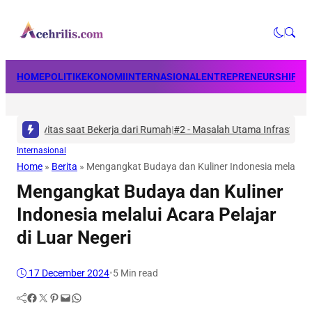
HOME
POLITIK
EKONOMI
INTERNASIONAL
ENTREPRENEURSHIP
BU
ivitas saat Bekerja dari Rumah
|
#2 -
Masalah Utama Infrastruktur Pengis
Internasional
Home
»
Berita
»
Mengangkat Budaya dan Kuliner Indonesia melalui Ac
Mengangkat Budaya dan Kuliner
Indonesia melalui Acara Pelajar
di Luar Negeri
17 December 2024
•
5 Min read
Facebook
Twitter
Pinterest
Mail
WhatsApp