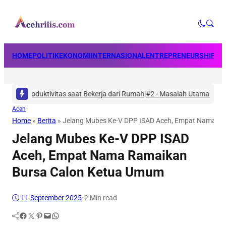
HOME
POLITIK
EKONOMI
INTERNASIONAL
ENTREPRENEURSHIP
BU
 Produktivitas saat Bekerja dari Rumah
|
#2 -
Masalah Utama Infrastruktu
Aceh
Home
»
Berita
»
Jelang Mubes Ke-V DPP ISAD Aceh, Empat Nama R
Jelang Mubes Ke-V DPP ISAD
Aceh, Empat Nama Ramaikan
Bursa Calon Ketua Umum
11 September 2025
•
2 Min read
Facebook
Twitter
Pinterest
Mail
WhatsApp