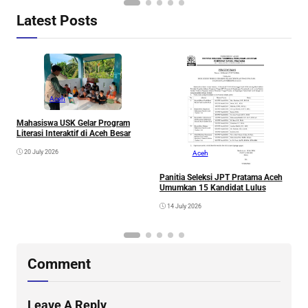
Latest Posts
Aceh
A
A
Mahasiswa USK Gelar Program
Literasi Interaktif di Aceh Besar
20 July 2026
Aceh
Panitia Seleksi JPT Pratama Aceh
Umumkan 15 Kandidat Lulus
14 July 2026
Comment
Leave A Reply