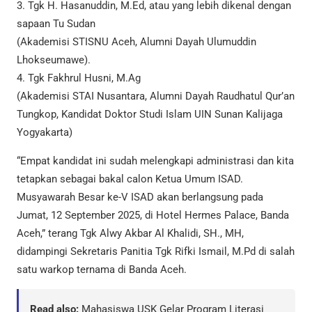
3. Tgk H. Hasanuddin, M.Ed, atau yang lebih dikenal dengan
sapaan Tu Sudan
(Akademisi STISNU Aceh, Alumni Dayah Ulumuddin
Lhokseumawe).
4. Tgk Fakhrul Husni, M.Ag
(Akademisi STAI Nusantara, Alumni Dayah Raudhatul Qur’an
Tungkop, Kandidat Doktor Studi Islam UIN Sunan Kalijaga
Yogyakarta)
“Empat kandidat ini sudah melengkapi administrasi dan kita
tetapkan sebagai bakal calon Ketua Umum ISAD.
Musyawarah Besar ke-V ISAD akan berlangsung pada
Jumat, 12 September 2025, di Hotel Hermes Palace, Banda
Aceh,” terang Tgk Alwy Akbar Al Khalidi, SH., MH,
didampingi Sekretaris Panitia Tgk Rifki Ismail, M.Pd di salah
satu warkop ternama di Banda Aceh.
Read also:
Mahasiswa USK Gelar Program Literasi