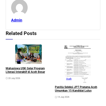
Admin
Related Posts
Aceh
A
A
Mahasiswa USK Gelar Program
Literasi Interaktif di Aceh Besar
20 July 2026
Aceh
Panitia Seleksi JPT Pratama Aceh
Umumkan 15 Kandidat Lulus
14 July 2026