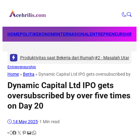
HOME
POLITIK
EKONOMI
INTERNASIONAL
ENTREPRENEURSHIP
BU
atkan Produktivitas saat Bekerja dari Rumah
|
#2 -
Masalah Utama Infrast
Entrepreneurship
Home
»
Berita
»
Dynamic Capital Ltd IPO gets oversubscribed by over
Dynamic Capital Ltd IPO gets
oversubscribed by over five times
on Day 20
14 May 2025
•
1 Min read
Facebook
Twitter
Pinterest
Mail
WhatsApp