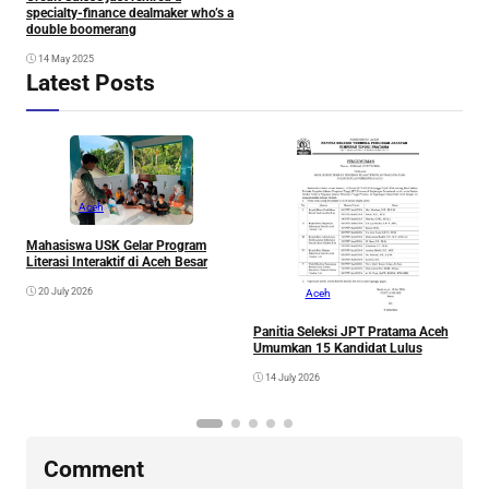
specialty-finance dealmaker who’s a
double boomerang
14 May 2025
Latest Posts
Aceh
A
A
Mahasiswa USK Gelar Program
Literasi Interaktif di Aceh Besar
20 July 2026
Aceh
Panitia Seleksi JPT Pratama Aceh
Umumkan 15 Kandidat Lulus
14 July 2026
Comment