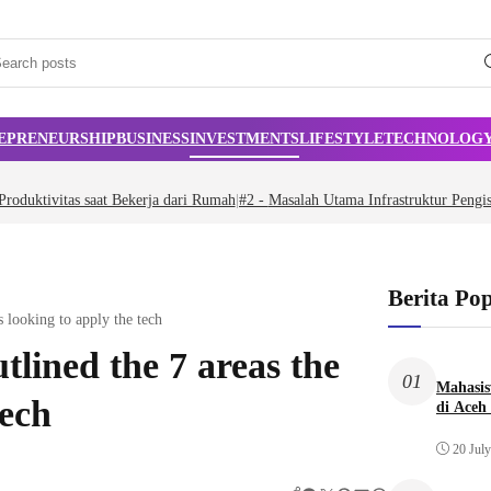
EPRENEURSHIP
BUSINESS
INVESTMENTS
LIFESTYLE
TECHNOLOG
roduktivitas saat Bekerja dari Rumah
|
#2 -
Masalah Utama Infrastruktur Pengis
Berita Po
s looking to apply the tech
tlined the 7 areas the
01
Mahasis
tech
di Aceh
20 Jul