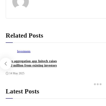
Related Posts
Investments
News aggregation app Initech raises
$100 million from existing investors
14 May 2025
Latest Posts