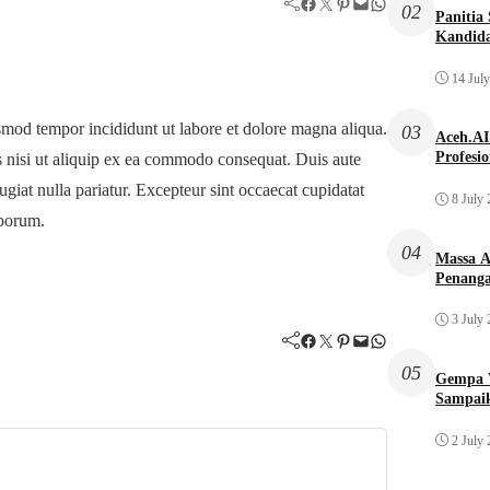
Facebook
Twitter
Pinterest
Mail
WhatsApp
02
Panitia
Kandida
14 Jul
usmod tempor incididunt ut labore et dolore magna aliqua.
03
Aceh.AI
Profesi
s nisi ut aliquip ex ea commodo consequat. Duis aute
fugiat nulla pariatur. Excepteur sint occaecat cupidatat
8 July
aborum.
04
Massa A
Penang
3 July
Facebook
Twitter
Pinterest
Mail
WhatsApp
05
Gempa 
Sampai
2 July