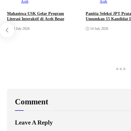
Aceh
Aceh
Mahasiswa USK Gelar Program
Panitia Seleksi JPT Pra
Literasi Interaktif di Aceh Besar
Umumkan 15 Kandidat L
20 July 2026
14 July 2026
Comment
Leave A Reply