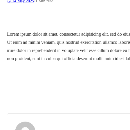
14 May 2025
•
1 Min read
Lorem ipsum dolor sit amet, consectetur adipisicing elit, sed do ei
Ut enim ad minim veniam, quis nostrud exercitation ullamco labori
irure dolor in reprehenderit in voluptate velit esse cillum dolore eu 
non proident, sunt in culpa qui officia deserunt mollit anim id est l