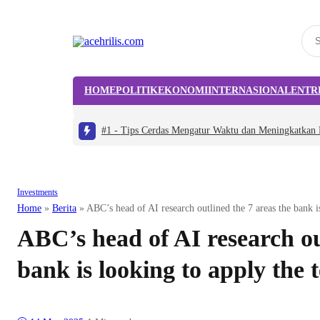
HOME
POLITIK
EKONOMI
INTERNASIONAL
ENTR
#1 -
Tips Cerdas Mengatur Waktu dan Meningkatkan P
Investments
Home
»
Berita
»
ABC’s head of AI research outlined the 7 areas the bank i
ABC’s head of AI research ou
bank is looking to apply the 