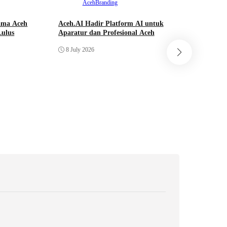
Aceh
Branding
tama Aceh
Aceh.AI Hadir Platform AI untuk
ulus
Aparatur dan Profesional Aceh
Ac
8 July 2026
Massa Aks
Aceh, Tun
3 July 20