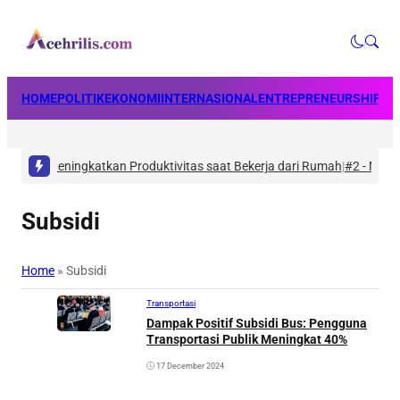
HOME
POLITIK
EKONOMI
INTERNASIONAL
ENTREPRENEURSHIP
BU
u dan Meningkatkan Produktivitas saat Bekerja dari Rumah
|
#2 -
Masalah
Subsidi
Home
»
Subsidi
Transportasi
Dampak Positif Subsidi Bus: Pengguna
Transportasi Publik Meningkat 40%
17 December 2024