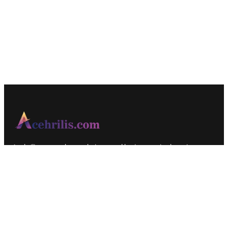
Acehrilis merupakan website portal berita resmi sebagai acuan
informasi faktual yang dirilis secara up to date, terkini dan
populer.
Berita Terbaru
Mahasiswa USK Gelar Program Literasi Interaktif di Aceh Besar