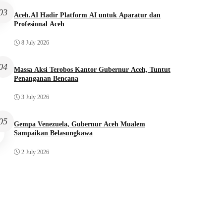
03
Aceh.AI Hadir Platform AI untuk Aparatur dan
Profesional Aceh
8 July 2026
04
Massa Aksi Terobos Kantor Gubernur Aceh, Tuntut
Penanganan Bencana
3 July 2026
Aceh
Aceh
05
Gempa Venezuela, Gubernur Aceh Mualem
Massa Aksi Terobos Kantor Gubernur
Gempa Venezuela, Gubernur 
Sampaikan Belasungkawa
Aceh, Tuntut Penanganan Bencana
Mualem Sampaikan Belasung
2 July 2026
3 July 2026
2 July 2026