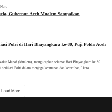
 Nora
ela, Gubernur Aceh Mualem Sampaikan
asi Polri di Hari Bhayangkara ke-80, Puji Polda Aceh
zakir Manaf (Mualem), mengucapkan selamat Hari Bhayangkara ke-80.
i dedikasi Polri dalam menjaga keamanan dan ketertiban,” kata…
Load More