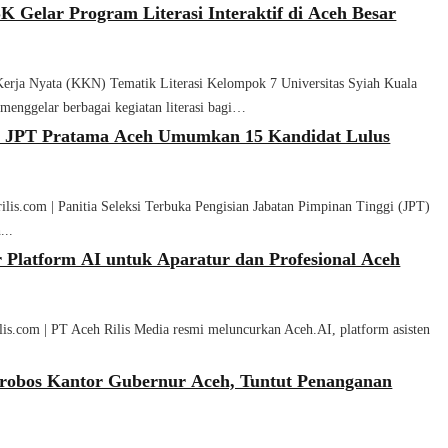
 Gelar Program Literasi Interaktif di Aceh Besar
erja Nyata (KKN) Tematik Literasi Kelompok 7 Universitas Syiah Kuala
enggelar berbagai kegiatan literasi bagi…
ksi JPT Pratama Aceh Umumkan 15 Kandidat Lulus
lis.com | Panitia Seleksi Terbuka Pengisian Jabatan Pimpinan Tinggi (JPT)
...
 Platform AI untuk Aparatur dan Profesional Aceh
lis.com | PT Aceh Rilis Media resmi meluncurkan Aceh.AI, platform asisten
.
erobos Kantor Gubernur Aceh, Tuntut Penanganan