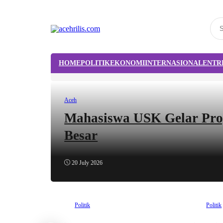
HOME
POLITIK
EKONOMI
INTERNASIONAL
ENTR
Aceh
Mahasiswa USK Gelar Progr
Besar
20 July 2026
Politik
Politik