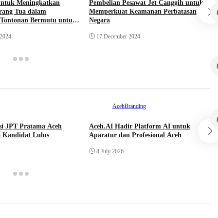
untuk Meningkatkan
Pembelian Pesawat Jet Canggih untuk
rang Tua dalam
Memperkuat Keamanan Perbatasan
Tontonan Bermutu untuk
Negara
 2024
17 December 2024
Aceh
Branding
ksi JPT Pratama Aceh
Aceh.AI Hadir Platform AI untuk
Kandidat Lulus
Aparatur dan Profesional Aceh
8 July 2026