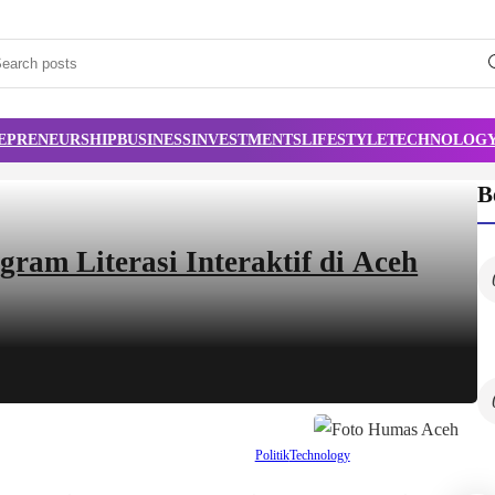
EPRENEURSHIP
BUSINESS
INVESTMENTS
LIFESTYLE
TECHNOLOG
B
am Literasi Interaktif di Aceh
Politik
Technology