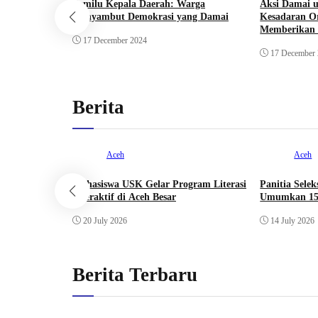
Pemilu Kepala Daerah: Warga
Aksi Damai 
Menyambut Demokrasi yang Damai
Kesadaran O
Memberikan 
17 December 2024
Anak
17 December
Berita
Aceh
Aceh
Mahasiswa USK Gelar Program Literasi
Panitia Sele
Interaktif di Aceh Besar
Umumkan 15 
20 July 2026
14 July 2026
Berita Terbaru