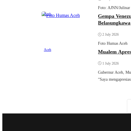
Foto: AJNN/Julinar
Aceh
Gempa Venezu
Belasungkawa
2 July 2026
Foto Humas Aceh
Aceh
Mualem Apresi
1 July 2026
Gubernur Aceh, Mu
“Saya mengapresias